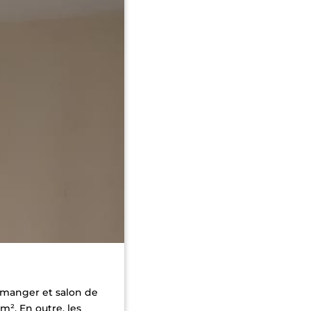
à manger et salon de
 m². En outre, les