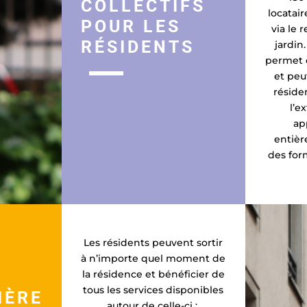
COLLECTIFS
locatair
POUR LES
via le 
RÉSIDENTS
jardin
permet 
et peut
réside
l’e
ap
entiè
des for
Les résidents peuvent sortir
à n’importe quel moment de
la résidence et bénéficier de
tous les services disponibles
IÈRE
autour de celle-ci :