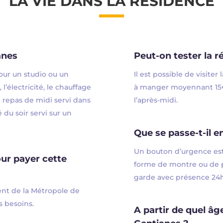
LA VIE DANS LA RÉSIDENCE
anes
Peut-on tester la r
pour un studio ou un
Il est possible de visiter
 l’électricité, le chauffage
à manger moyennant 15€ 
e repas de midi servi dans
l’après-midi.
 du soir servi sur un
Que se passe-t-il e
Un bouton d’urgence est 
our payer cette
forme de montre ou de p
garde avec présence 24h
ent de la Métropole de
s besoins.
A partir de quel âg