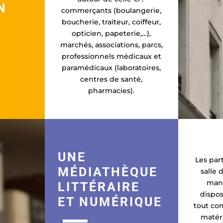
N
commerçants (boulangerie,
boucherie, traiteur, coiffeur,
opticien, papeterie,…),
marchés, associations, parcs,
professionnels médicaux et
paramédicaux (laboratoires,
centres de santé,
pharmacies).
UNE
Les par
MÉDIATHÈQUE
salle 
mang
LITTÉRAIRE
dispos
ET NUMÉRIQUE
tout co
matéri