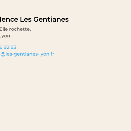
dence Les Gentianes
Elie rochette,
Lyon
9 92 85
@les-gentianes-lyon.fr