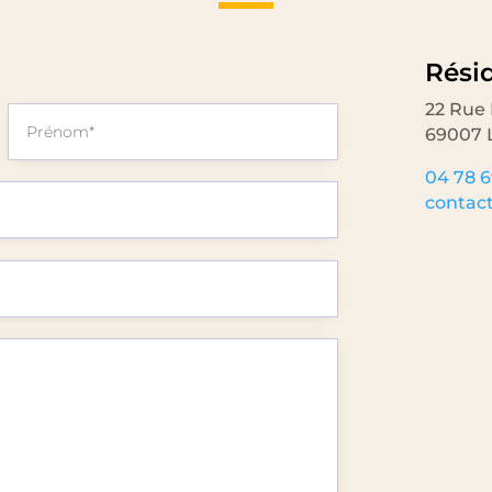
Rési
22 Rue 
69007 
04 78 6
contact