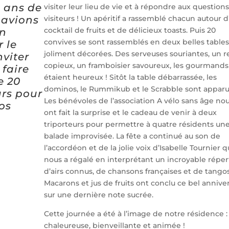
0 ans de
visiter leur lieu de vie et à répondre aux question
 avions
visiteurs ! Un apéritif a rassemblé chacun autour d
cocktail de fruits et de délicieux toasts. Puis 20
en
convives se sont rassemblés en deux belles tables
 le
joliment décorées. Des serveuses souriantes, un r
nviter
copieux, un framboisier savoureux, les gourmands
faire
étaient heureux ! Sitôt la table débarrassée, les
e 20
dominos, le Rummikub et le Scrabble sont apparu
urs pour
Les bénévoles de l’association A vélo sans âge no
nos
ont fait la surprise et le cadeau de venir à deux
triporteurs pour permettre à quatre résidents une 
balade improvisée. La fête a continué au son de
l’accordéon et de la jolie voix d’Isabelle Tournier q
nous a régalé en interprétant un incroyable réper
d’airs connus, de chansons françaises et de tangos
Macarons et jus de fruits ont conclu ce bel annive
sur une dernière note sucrée.
Cette journée a été à l’image de notre résidence :
chaleureuse, bienveillante et animée !