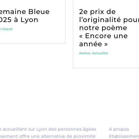
emaine Bleue
2e prix de
025 à Lyon
l’originalité pou
notre poème
 classé
« Encore une
année »
Action
,
Actualité
 accueillant sur Lyon des personnes âgées
A propos
ssement offre une alternative de proximité
Etablissemen