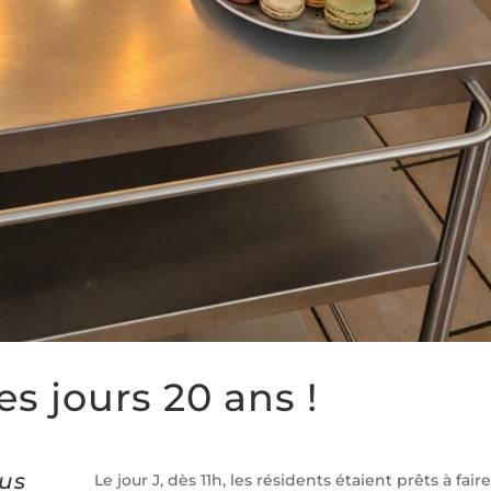
es jours 20 ans !
ous
Le jour J, dès 11h, les résidents étaient prêts à faire