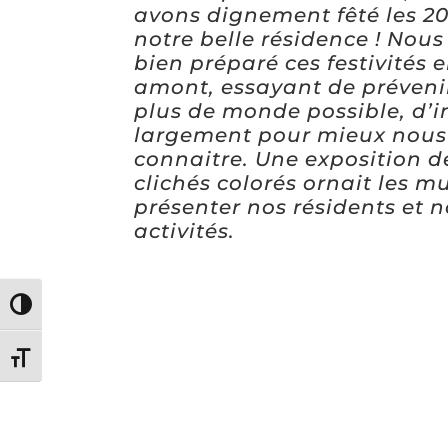
avons dignement fêté les 2
notre belle résidence ! Nous
bien préparé ces festivités 
amont, essayant de prévenir
plus de monde possible, d’i
largement pour mieux nous 
connaitre. Une exposition d
clichés colorés ornait les m
présenter nos résidents et 
activités.
Passer en contraste élevé
Changer la taille de la police