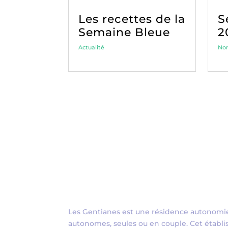
Les recettes de la
S
Semaine Bleue
2
Actualité
Non
Les Gentianes est une résidence autonomie
autonomes, seules ou en couple. Cet établi