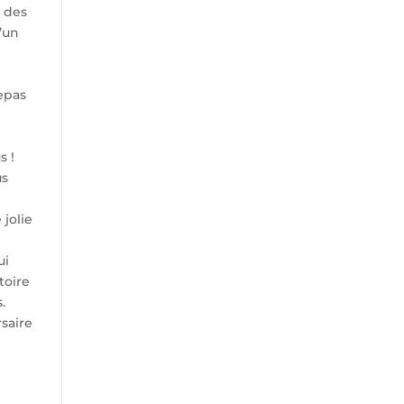
s des
’un
epas
s !
us
jolie
ui
toire
.
rsaire