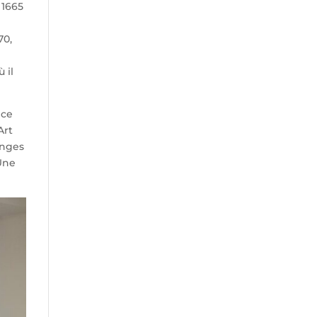
 1665
70,
 il
 ce
Art
anges
 Une