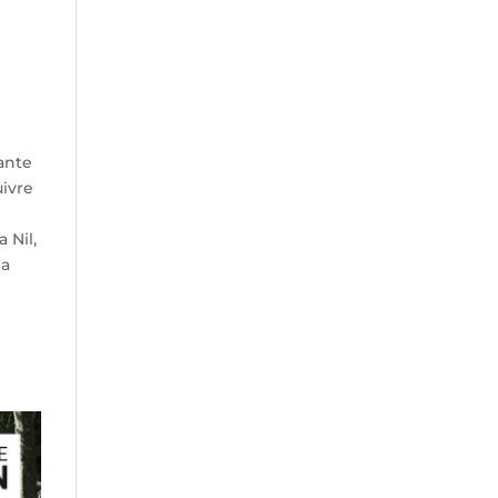
ante
uivre
 Nil,
la