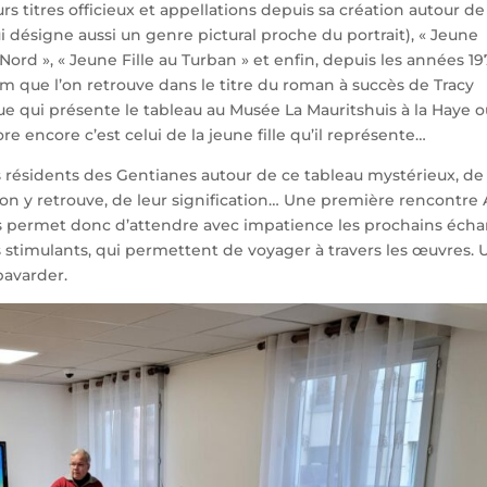
eurs titres officieux et appellations depuis sa création autour de
 désigne aussi un genre pictural proche du portrait), « Jeune
u Nord », « Jeune Fille au Turban » et enfin, depuis les années 19
 nom que l’on retrouve dans le titre du roman à succès de Tracy
aque qui présente le tableau au Musée La Mauritshuis à la Haye où
re encore c’est celui de la jeune fille qu’il représente…
s résidents des Gentianes autour de ce tableau mystérieux, de
on y retrouve, de leur signification… Une première rencontre 
ous permet donc d’attendre avec impatience les prochains éch
 stimulants, qui permettent de voyager à travers les œuvres.
bavarder.